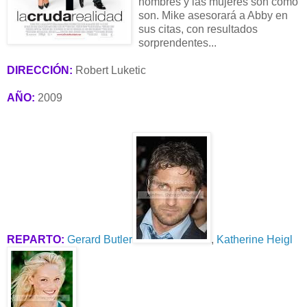
hombres y las mujeres son como
son. Mike asesorará a Abby en
sus citas, con resultados
sorprendentes...
DIRECCIÓN:
Robert Luketic
AÑO:
2009
REPARTO:
Gerard Butler
,
Katherine Heigl